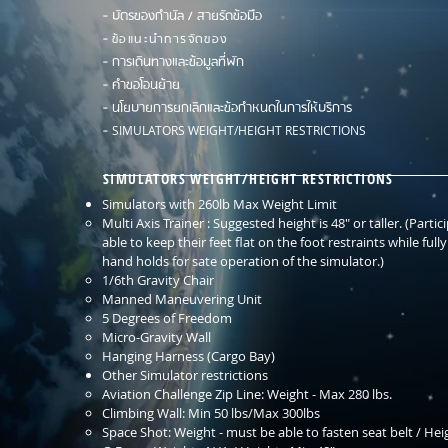
-
บัตรของกำนัล / สายรัดข้อมือ
-
ข้อแนะนำการจัดของ
-
การเดินทางและข้อมูลที่พัก
-
คำขอโอนย้าย
-
นโยบายการยกเลิกและข้อกำหนดในการให้บริการ
-
SIMULATORS WEIGHT/HEIGHT RESTRICTIONS
SIMULATORS WEIGHT/HEIGHT RESTRICTIONS
Simulators with 260lb Max Weight Limit
Multi Axis Trainer : Suggested height is 48" or taller. (Part
able to keep their feet flat on the foot restraints while full
hand holds for sate operation of the simulator.)
1/6th Gravity Chair
Manned Maneuvering Unit
5 Degrees of Freedom
Micro-Gravity Wall
Hanging Harness (Cargo Bay)
Other Simulator restrictions
Aviation Challenge Zip Line: Weight - Max 280 lbs.
Climbing Wall: Min 50 lbs/Max 300lbs
Space Shot: Weight - must be able to fasten seat belt / Hei