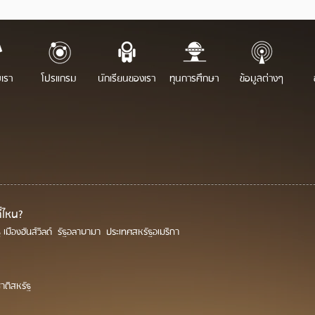
บเรา
โปรแกรม
นักเรียนของเรา
ทุนการศึกษา
ข้อมูลต่างๆ
ี่ไหน?
ัฐ เมืองฮันส์วิลด์ รัฐอลาบามา ประเทศสหรัฐอเมริกา
าติสหรัฐ