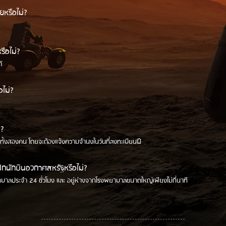
หรือไม่?
รือไม่?
ั
อไม่?
่?
ั้งสองคน โดยจะต้องแจ้งความจำนงในวันที่ลงทะเบียนฝึ
ึกนักบินอวกาศสหรัฐหรือไม่?
บาลประจำ 24 ชั่วโมง และ อยู่ห่างจากโรงพยาบาลขนาดใหญ่เพียงไม่กี่นาที